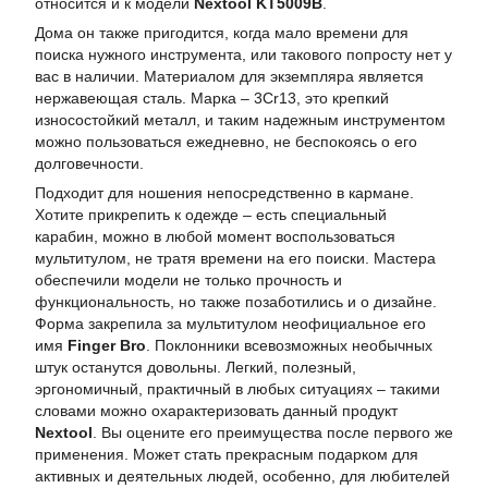
относится и к модели
Nextool KT5009B
.
Дома он также пригодится, когда мало времени для
поиска нужного инструмента, или такового попросту нет у
вас в наличии. Материалом для экземпляра является
нержавеющая сталь. Марка – 3Cr13, это крепкий
износостойкий металл, и таким надежным инструментом
можно пользоваться ежедневно, не беспокоясь о его
долговечности.
Подходит для ношения непосредственно в кармане.
Хотите прикрепить к одежде – есть специальный
карабин, можно в любой момент воспользоваться
мультитулом, не тратя времени на его поиски. Мастера
обеспечили модели не только прочность и
функциональность, но также позаботились и о дизайне.
Форма закрепила за мультитулом неофициальное его
имя
Finger Bro
. Поклонники всевозможных необычных
штук останутся довольны. Легкий, полезный,
эргономичный, практичный в любых ситуациях – такими
словами можно охарактеризовать данный продукт
Nextool
. Вы оцените его преимущества после первого же
применения. Может стать прекрасным подарком для
активных и деятельных людей, особенно, для любителей