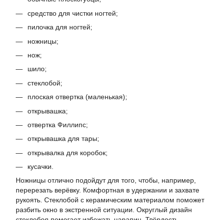
средство для чистки ногтей;
пилочка для ногтей;
ножницы;
нож;
шило;
стеклобой;
плоская отвертка (маленькая);
открывашка;
отвертка Филлипс;
открывашка для тары;
открывалка для коробок;
кусачки.
Ножницы отлично подойдут для того, чтобы, например,
перерезать верёвку. Комфортная в удержании и захвате
рукоять. Стеклобой с керамическим материалом поможет
разбить окно в экстренной ситуации. Округлый дизайн
стеклобоя помогает избежать царапин. Твёрдость