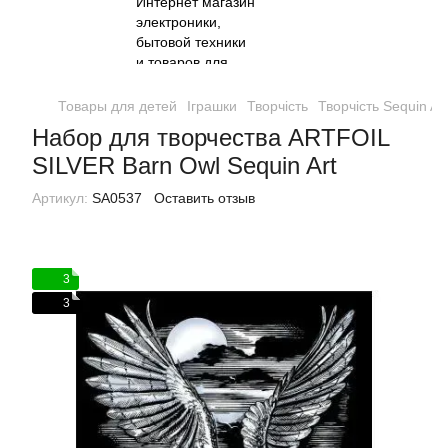
Товары для детей
Іграшки
Творчість
Творчість Sequin Art
Набор для творчества ARTFOIL
SILVER Barn Owl Sequin Art
Артикул:
SA0537
Оставить отзыв
3
3