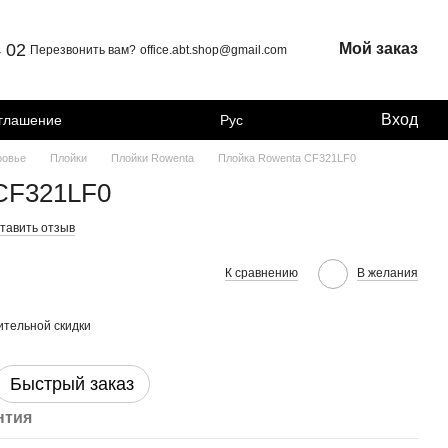
4 02
Мой заказ
Перезвонить вам?
office.abt.shop@gmail.com
Вход
оглашение
Рус
ровье
Плойки
Плойки Rowenta
Плойка Rowenta CF321LF0
CF321LF0
тавить отзыв
К сравнению
В желания
тельной скидки
Быстрый заказ
нтия