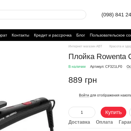
(098) 841 2
врат
Контакты
Кредит и рассрочка
Блог
Пользовательское с
Интернет магазин ABT
Красота и здо
Плойка Rowenta 
В наличии
Артикул: CF321LF0
Ос
889 грн
Войти
для отображения накопи
%
Купить
Доставка
Оплата
Гара