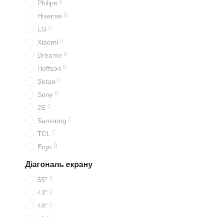
0
Philips
0
Hisense
0
LG
0
Xiaomi
0
Dreame
0
Hoffson
0
Setup
0
Sony
0
2E
0
Samsung
0
TCL
0
Ergo
Діагональ екрану
0
55"
0
43"
0
48"