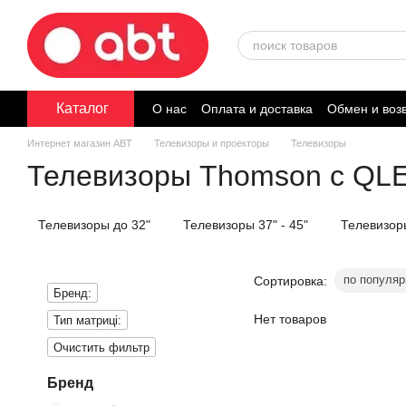
Перейти к основному контенту
Каталог
О нас
Оплата и доставка
Обмен и воз
Договор публичной оферты
Интернет магазин ABT
Телевизоры и проекторы
Телевизоры
Телевизоры Thomson с QL
Телевизоры до 32"
Телевизоры 37" - 45"
Телевизоры
по популяр
Сортировка:
Бренд:
Нет товаров
Тип матриці:
Очистить фильтр
Бренд