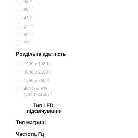
0
42
0
65"
0
43
0
24"
0
50"
0
32"
Роздільна здатність
0
1920 x 1080
0
3840 x 2160
0
1366 x 768
4K Ultra HD
0
(3840×2160)
Тип LED-
підсвічування
Тип матриці
Частота, Гц