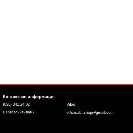
Контактная информация
(098) 841 24 02
Viber
office.abt.shop@gmail.com
Перезвонить вам?