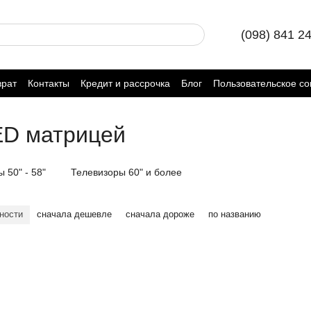
(098) 841 2
врат
Контакты
Кредит и рассрочка
Блог
Пользовательское с
ED матрицей
 50" - 58"
Телевизоры 60" и более
ности
сначала дешевле
сначала дороже
по названию