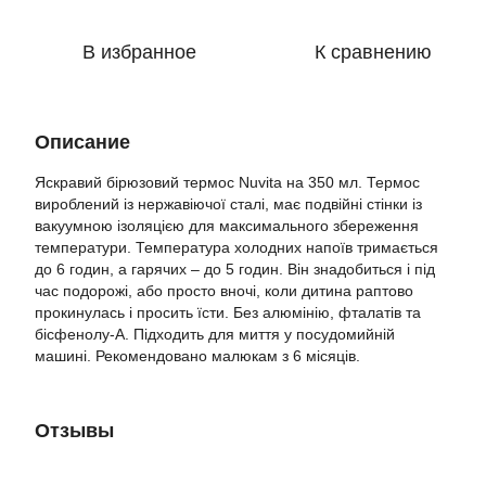
В избранное
К сравнению
Описание
Яскравий бірюзовий термос Nuvita на 350 мл. Термос
вироблений із нержавіючої сталі, має подвійні стінки із
вакуумною ізоляцією для максимального збереження
температури. Температура холодних напоїв тримається
до 6 годин, а гарячих – до 5 годин. Він знадобиться і під
час подорожі, або просто вночі, коли дитина раптово
прокинулась і просить їсти. Без алюмінію, фталатів та
бісфенолу-А. Підходить для миття у посудомийній
машині. Рекомендовано малюкам з 6 місяців.
Отзывы