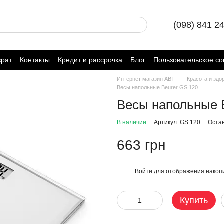
(098) 841 2
врат
Контакты
Кредит и рассрочка
Блог
Пользовательское с
Интернет магазин ABT
Красота и здо
Весы напольные Beurer GS 120
Весы напольные 
В наличии
Артикул: GS 120
Оста
663 грн
Войти
для отображения накопи
%
Купить