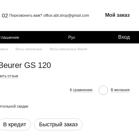
4 02
Мой заказ
Перезвонить вам?
office.abt.shop@gmail.com
Вход
оглашение
Рус
ровье
Весы напольные
Весы напольные Beurer
Beurer GS 120
вить отзыв
К сравнению
В желания
тельной скидки
В кредит
Быстрый заказ