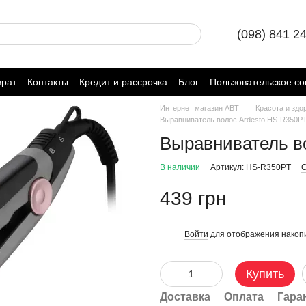
(098) 841 2
врат
Контакты
Кредит и рассрочка
Блог
Пользовательское с
Интернет магазин ABT
Красота и здо
Выравниватель волос Ardesto HS-R350P
Выравниватель в
В наличии
Артикул: HS-R350PT
О
439 грн
Войти
для отображения накопи
%
Купить
Доставка
Оплата
Гара