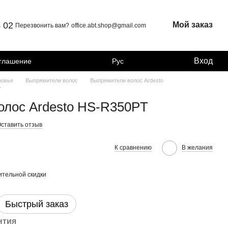
4 02
Мой заказ
Перезвонить вам?
office.abt.shop@gmail.com
Вход
оглашение
Рус
ровье
Выпрямители волос
Выпрямители волос Ardesto
T
олос Ardesto HS-R350PT
ставить отзыв
К сравнению
В желания
тельной скидки
Быстрый заказ
нтия