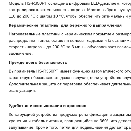
Модель HS-R350PT оснащена цифровым LED-дисплеем, котор
контролировать интенсивность нагрева. Можно выбрать нужну
110 до 200 °C с шагом 10 °C, чтобы обеспечить оптимальный у
Керамические пластины для бережного выпрямления
Нагревательные пластины с керамическим покрытием размеро
распределяют тепло, оставляя волосы гладкими и блестящим
скорость нагрева – до 200 °C за 3 мин – обуславливает возмо
заключение.
Прежде всего безопасность
Выпрямитель HS-R350PT имеет функцию автоматического откл
гарантирует безопасность даже в случае, если устройство слу
Дополнительная защита от перегрева обеспечивает длительн
эксплуатации.
Удобство использования и хранения
Конструкцией устройства предусмотрена фиксация в закрыто
хранения и кабель питания, вращающийся на 360°, что делае
запутывание. Кроме того, петля для подвешивания делает х