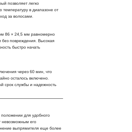
ый позволяет легко
ю температуру в диапазоне от
ход за волосами.
м 86 × 24,5 мм равномерно
и без повреждения. Высокая
жность быстро начать
ючения через 60 мин, что
чайно осталось включено.
ый срок службы и надежность
м положении для удобного
т невозможным его
ранение выпрямителя еще более