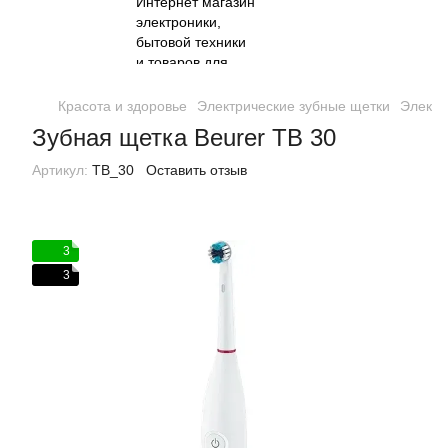
Красота и здоровье
Электрические зубные щетки
Электр
Зубная щетка Beurer TB 30
Артикул:
TB_30
Оставить отзыв
3
3