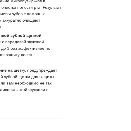
ение микропузырьков в
чистки полости рта. Результат
 чистки зубов с помощью
у аккуратно очищают
.
ычной зубной щеткой
e с передовой звуковой
н до 3 раз эффективнее по
ая защиту десен.
ние на щетку, предупреждает
ий зубной щетки для защиты
сли вам необходимо не так
ктивность этой функции в