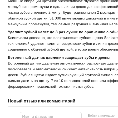
Мощные вибрации щетинок обеспечивают глубокое проникнов
межзубные промежутки и вдоль линии десен для эффективной о
чистки зубов в течение 2 минут будет равнозначен 2 месяцам
обычной зубной щетки. 31 000 выметающих движений в минут
межзубные промежутки, тем самым разрушая и вымывая налет
Удаляет зубной налет до 3 раз лучше по сравнению с об
Клинически доказано, что электрическая зубная щетка Sonicar
технологией удаляет налет с поверхности зубов и линии десе
сравнению с обычной зубной щеткой, в то же время обеспечив
Встроенный датчик давления защищает зубы и десны
Встроенный датчик давления автоматически распознает давле
пользователя и автоматически снижает интенсивность вибрац
десен. Зубная щетка издаст пульсирующий звуковой сигнал, е
сильно давить на щетку. 7 из 10 пользователей оценили эффе
формировании правильной техники чистки зубов.
Новый отзыв или комментарий
Войти с помощью