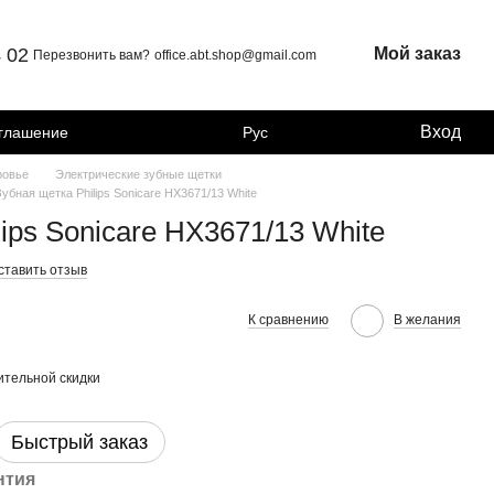
4 02
Мой заказ
Перезвонить вам?
office.abt.shop@gmail.com
Вход
оглашение
Рус
ровье
Электрические зубные щетки
Зубная щетка Philips Sonicare HX3671/13 White
ips Sonicare HX3671/13 White
ставить отзыв
К сравнению
В желания
тельной скидки
Быстрый заказ
нтия