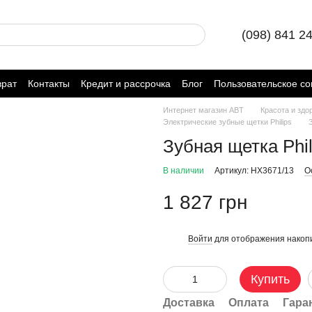
(098) 841 2
врат
Контакты
Кредит и рассрочка
Блог
Пользовательское с
Интернет магазин ABT
Красота и здо
Электрические зубные щетки Philips
Зубная щетка Phil
В наличии
Артикул: HX3671/13
О
1 827 грн
Войти
для отображения накопи
%
Купить
Доставка
Оплата
Гара