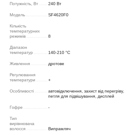
Потужність, Вт
240 Вт
Модель
SF4620F0
Кількість
температурних
режимів
8
Діапазон
температур
140-210 °С
Живлення
дротове
Регулювання
температури
+
Особливості
автовідключення, захист від перегріву,
петля для підвішування, дисплей
Гофре
-
Тип
вирівнювача
волосся
Випрамляч