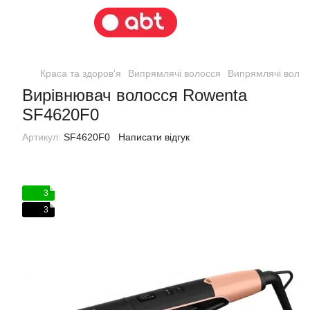
Краса та здоров'я
Випрямлячі волосся
Випрямлячі воло
Вирівнювач волосся Rowenta
SF4620F0
Артикул:
SF4620F0
Написати відгук
3
3