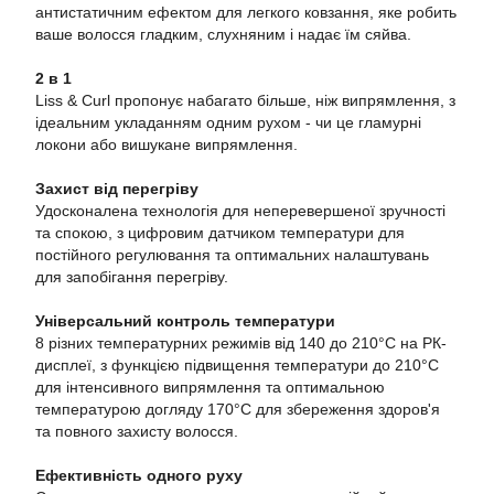
антистатичним ефектом для легкого ковзання, яке робить
ваше волосся гладким, слухняним і надає їм сяйва.
2 в 1
Liss & Curl пропонує набагато більше, ніж випрямлення, з
ідеальним укладанням одним рухом - чи це гламурні
локони або вишукане випрямлення.
Захист від перегріву
Удосконалена технологія для неперевершеної зручності
та спокою, з цифровим датчиком температури для
постійного регулювання та оптимальних налаштувань
для запобігання перегріву.
Універсальний контроль температури
8 різних температурних режимів від 140 до 210°C на РК-
дисплеї, з функцією підвищення температури до 210°C
для інтенсивного випрямлення та оптимальною
температурою догляду 170°C для збереження здоров'я
та повного захисту волосся.
Ефективність одного руху