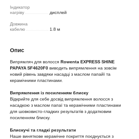
Індикатор
нагріву
дисплей
Довжина
кабелю
1.8 м
Опис
Випрямляч для волосся
Rowenta EXPRESS SHINE
PAPAYA SF4620F0
виводить випрямлення на зовсім
новий рівень завдяки насадці з маслом папайї та
керамічними пластинами.
Випрямлення із посиленням блиску
Відкрийте для себе досвід випрямлення волосся з
насадкою з маслом папаї та керамічними пластинами
для шовковисто-гладких результатів з додатковим
посиленням блиску.
Блискучі та гладкі результати
Наше виняткове керамічне покриття поєднується з