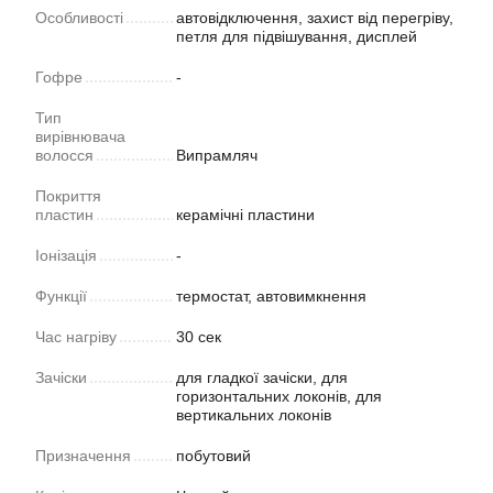
Особливості
автовідключення, захист від перегріву,
петля для підвішування, дисплей
Гофре
-
Тип
вирівнювача
волосся
Випрамляч
Покриття
пластин
керамічні пластини
Іонізація
-
Функції
термостат, автовимкнення
Час нагріву
30 сек
Зачіски
для гладкої зачіски, для
горизонтальних локонів, для
вертикальних локонів
Призначення
побутовий