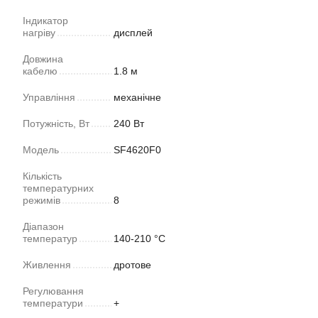
Індикатор
нагріву
дисплей
Довжина
кабелю
1.8 м
Управління
механічне
Потужність, Вт
240 Вт
Модель
SF4620F0
Кількість
температурних
режимів
8
Діапазон
температур
140-210 °С
Живлення
дротове
Регулювання
температури
+