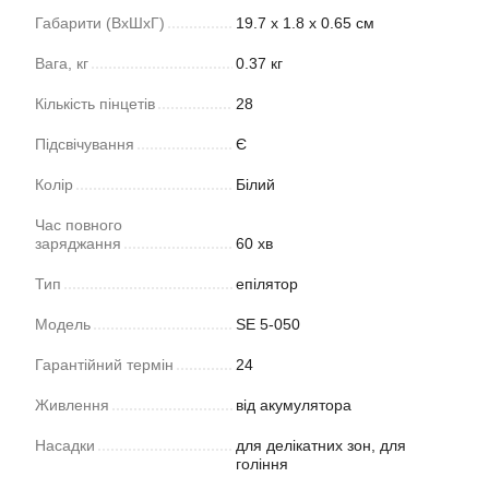
Габарити (ВхШхГ)
19.7 х 1.8 х 0.65 см
Вага, кг
0.37 кг
Кількість пінцетів
28
Підсвічування
Є
Колір
Білий
Час повного
заряджання
60 хв
Тип
епілятор
Модель
SE 5-050
Гарантійний термін
24
Живлення
від акумулятора
Насадки
для делікатних зон, для
гоління