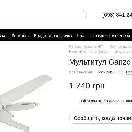
(098) 841 2
врат
Контакты
Кредит и рассрочка
Блог
Пользовательское с
Интернет магазин ABT
Автотовары и
Ножи, мультитулы Ganzo
Мультитул 
Мультитул Ganzo
Нет в наличии
Артикул: G301
Ост
1 740 грн
Войти
для отображения накопи
%
Сообщить, когда появи