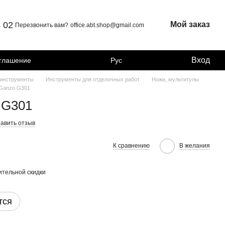
4 02
Мой заказ
Перезвонить вам?
office.abt.shop@gmail.com
Вход
оглашение
Рус
 инструменты
Инструменты для отделочных работ
Ножи, мультитулы
Ganzo G301
 G301
авить отзыв
К сравнению
В желания
тельной скидки
тся