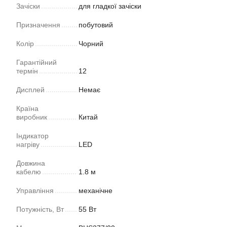
Зачіски
для гладкої зачіски
Призначення
побутовий
Колір
Чорний
Гарантійний
термін
12
Дисплей
Немає
Країна
виробник
Китай
Індикатор
нагріву
LED
Довжина
кабелю
1.8 м
Управління
механічне
Потужність, Вт
55 Вт