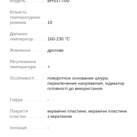
Модель
BHS377/00
Кількість
температурних
режимів
10
Діапазон
температур
160-230 °С
Живлення
дротове
Регулювання
температури
+
Особливості
поворотное основание шнура,
переключение напряжения, індикатор
готовності до використання
Гофре
-
Покриття
керамічні пластини, керамічні пластини
пластин
з кератином
Іонізація
-