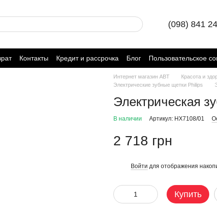
(098) 841 2
врат
Контакты
Кредит и рассрочка
Блог
Пользовательское с
Интернет магазин ABT
Красота и здо
Электрические зубные щетки Philips
Электрическая зу
В наличии
Артикул: HX7108/01
О
2 718 грн
Войти
для отображения накопи
%
Купить