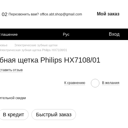
4 02
Мой заказ
Перезвонить вам?
office.abt.shop@gmail.com
Вход
оглашение
Рус
ровье
Электрические зубные щетки
Электрическая зубная щетка Philips HX7108/01
бная щетка Philips HX7108/01
ставить отзыв
К сравнению
В желания
тельной скидки
В кредит
Быстрый заказ