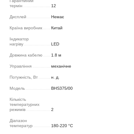
Гарантійний
термін
12
Дисплей
Немає
Країна виробник
Китай
Індикатор
нагріву
LED
Довжина кабелю
1.8 м
Управління
механічне
Потужність, Вт
н. д.
Модель
BHS375/00
Кількість
температурних
режимів
2
Діапазон
температур
180-220 °С