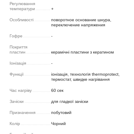
Регулювання
температури
+
Особливості
поворотное основание шнура,
переключение напряжения
Гофре
-
Покриття
пластин
керамічні пластини з кератином
Іонізація
-
Функції
іонізація, технологія thermoprotect,
термостат, швидке нагрівання
Час нагріву
60 сек
Зачіски
для гладкої зачіски
Призначення
побутовий
Колір
Чорний